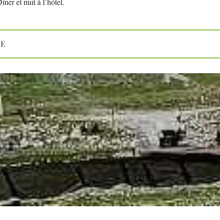
îner et nuit à l’hôtel.
RE