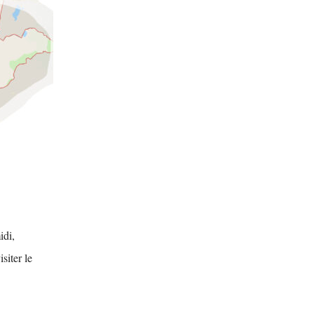
idi,
siter le