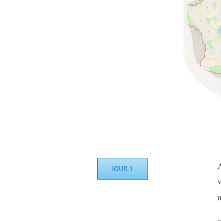
A
JOUR 1
v