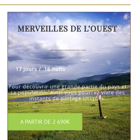
MERVEILLES DE L’OUEST
———————-
17 jours / 16 nuits
Pour découvrir une grande partie du pays et
sa population. Ainsi vous pourrez vivre des
instants de partage uniques.
A PARTIR DE 2 690€