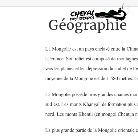
Passer
au
Géographie
contenu
La
Mongolie
est un pays enclavé entre la
Chin
la
France
. Son relief est composé de
montagnes
vers les plaines et les dépression du sud et de l’
moyenne de la Mongolie est de 1 580 mètres. Le 
La Mongolie possède trois grandes chaînes mon
sud-est. Les
monts Khangaï
, de formation plus 
nord. Les
monts Khentii
(en mongol Chentijn nu
La plus grande partie de la Mongolie orientale e