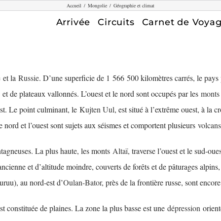
Accueil
/
Mongolie
/
Géographie et climat
Arrivée
Circuits
Carnet de Voya
e
et la
Russie
. D’une superficie de 1 566 500 kilomètres carrés, le pays
et de plateaux vallonnés. L’ouest et le nord sont occupés par les
monts 
est. Le point culminant, le
Kujten Uul
, est situé à l’extrême ouest, à la c
nord et l’ouest sont sujets aux séismes et comportent plusieurs
volcans
tagneuses. La plus haute, les monts
Altaï
, traverse l’ouest et le sud-ou
ancienne et d’altitude moindre, couverts de forêts et de pâturages alpins
ruu), au nord-est d’
Oulan-Bator
, près de la frontière russe, sont encore
st constituée de plaines. La zone la plus basse est une
dépression
orient