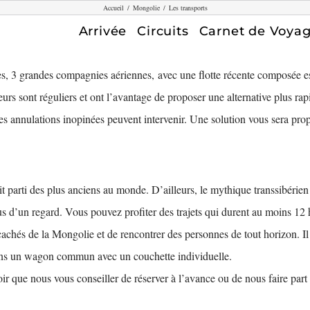
Accueil
/
Mongolie
/
Les transports
Arrivée
Circuits
Carnet de Voya
s, 3 grandes compagnies aériennes, avec une flotte récente composée e
rieurs sont réguliers et ont l’avantage de proposer une alternative plus 
s annulations inopinées peuvent intervenir. Une solution vous sera pro
it parti des plus anciens au monde. D’ailleurs, le mythique transsibérien
s d’un regard. Vous pouvez profiter des trajets qui durent au moins 12 h
achés de la Mongolie et de rencontrer des personnes de tout horizon. Il
ans un wagon commun avec un couchette individuelle.
r que nous vous conseiller de réserver à l’avance ou de nous faire part 